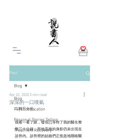
Post
Blog
Apr 22, 2020
2 min read
Blog
深深的一口嘆氣
Psychoeducation
二時三十分。
Personal Stories Telling
我看一看了錶，發現已等待了我的醫生整
整三十分鐘，而他高挑的身影仍未出現在
Treatment Recovery
診所內。診所裡的姑娘們正焦急地聯絡醫