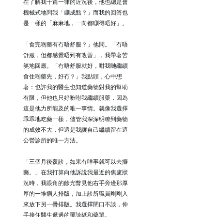
在了解我千篇一律的近況後，他也總是會
機械式地問我「瞓成點？」而我的回答也
是一樣的「麻麻地，一向都瞓得唔好」。
「食完啲藥有冇唔舒服？」他問。「冇唔
舒服，但都感覺唔到有改善」，我帶著苦
笑地回應。「冇唔舒服就好，咁我哋繼續
食住啲藥先，好冇？」我點頭，心中想
著：也許我的醫生也知道藥物對我的幫助
有限，但他也只好吩咐我繼續服藥，因為
這是他力所能及的唯一事情。就像我選擇
乖乖地吃藥一樣，儘管我深深明瞭到藥物
的成效不大，但這是我讓自己繼續留在這
公營診所的唯一方法。
「三個月後覆診，如果冇咩事就可以去攞
藥。」在我打算向他訴說我最近的焦慮狀
況時，我眼角的餘光瞥見他右手旁邊那厚
厚的一堆病人排版，加上診所職員剛剛入
來放下另一疊排版。我選擇閉口不談，伸
手接住醫生遞過的覆診紙和藥單。