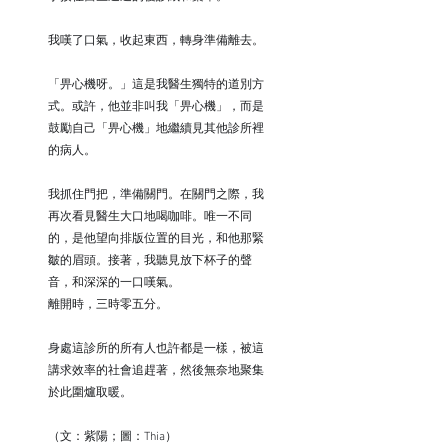
我嘆了口氣，收起東西，轉身準備離去。
「畀心機呀。」這是我醫生獨特的道別方
式。或許，他並非叫我「畀心機」，而是
鼓勵自己「畀心機」地繼續見其他診所裡
的病人。
我抓住門把，準備關門。在關門之際，我
再次看見醫生大口地喝咖啡。唯一不同
的，是他望向排版位置的目光，和他那緊
皺的眉頭。接著，我聽見放下杯子的聲
音，和深深的一口嘆氣。
離開時，三時零五分。
身處這診所的所有人也許都是一樣，被這
講求效率的社會追趕著，然後無奈地聚集
於此圍爐取暖。
（文：紫陽；圖：Thia）