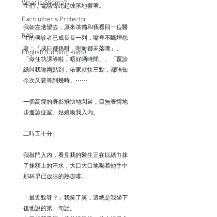
What is Stigma?
生們，電話聲此起彼落地響著。
Each other's Protector
我朝左邊望去，原來準備和我看同一位醫
FAQ
生的侯診者已成長長一列，嘴裡不斷埋怨
著：「成日都係咁，咁耐都未落嚟」、
English (Coming soon)
「做住功課等啦，唔好晒時間」、「覆診
紙叫我哋兩點到，依家就快三點，都唔知
今次又要等到幾時」⋯⋯
一個高瘦的身影飛快地閃過，目無表情地
步進診症室。姑娘喚我入內。
二時五十分。
我敲門入內，看見我的醫生正在以紙巾抹
了抹額上的汗水，大口大口地喝着他手中
那杯早已放涼的熱咖啡。
「最近點呀？」我笑了笑，這總是我坐下
後他說的第一句話。