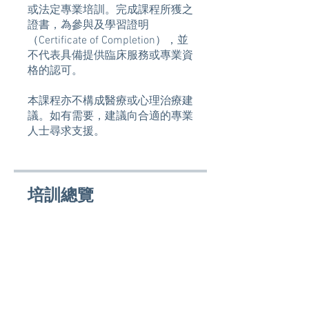
或法定專業培訓。完成課程所獲之
證書，為參與及學習證明
（Certificate of Completion），並
不代表具備提供臨床服務或專業資
格的認可。
本課程亦不構成醫療或心理治療建
議。如有需要，建議向合適的專業
人士尋求支援。
培訓總覽
培訓同意書
.
3 步
1. 計劃導覽及倡議簡介