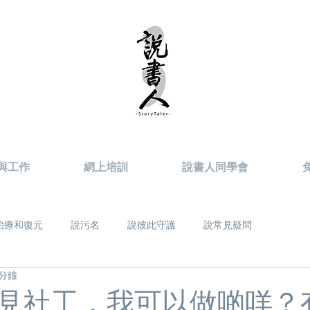
與工作
網上培訓
說書人同學會
治療和復元
說污名
說彼此守護
說常見疑問
 分鐘
見社工，我可以做啲咩？