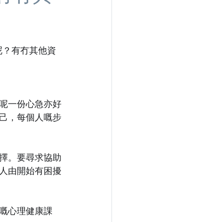
呢？有冇其他資
呢一份心急亦好
己，每個人嘅步
擇。要尋求協助
人由開始有困擾
嘅心理健康課