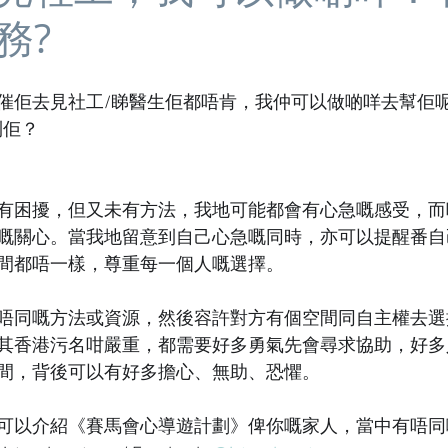
務?
催佢去見社工/睇醫生佢都唔肯，我仲可以做啲咩去幫佢
到佢？
有困擾，但又未有方法，我地可能都會有心急嘅感受，而
嘅關心。當我地留意到自己心急嘅同時，亦可以提醒番自
間都唔一樣，尊重每一個人嘅選擇。
唔同嘅方法或資源，然後容許對方有個空間同自主權去選
其香港污名咁嚴重，都需要好多勇氣先會尋求協助，好多
間，背後可以有好多擔心、無助、恐懼。
可以介紹《賽馬會心導遊計劃》俾你嘅家人，當中有唔同