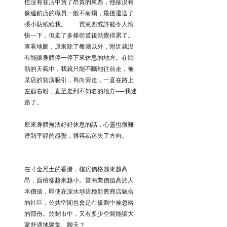
也沒有在店中買了昂貴的東西，他卻沒有
像連鎖店的職員一般不耐煩，最後還送了
張小貼紙給我。⠀ ⠀ 買東西或許能令人愉
快一下，但走了多條街道後就覺得累了。
查看地圖，原來除了餐廳以外，附近就沒
有能讓身體停一停下來休息的地方。在悶
熱的天氣中，我就只能不斷地往前走，被
某店的裝潢吸引，再向旁走，一直在路上
左顧右昐，直至走到不知名的地方──我迷
路了。⠀ ⠀ 
原來身體無法好好休息的話，心靈也很難
達到平靜的感覺，很容易迷失了方向。⠀ 
⠀ 
在寸金尺土的香港，樓房價格越來越高
昂，面積卻越來越小。當商業價值高於人
本價值，即使在深水埗這種新舊商店融合
的社區，公共空間也會是在規劃中被忽略
的部份。於鬧市中，又有多少空間能讓大
家舒適地聚集、聊天？⠀ ⠀ 