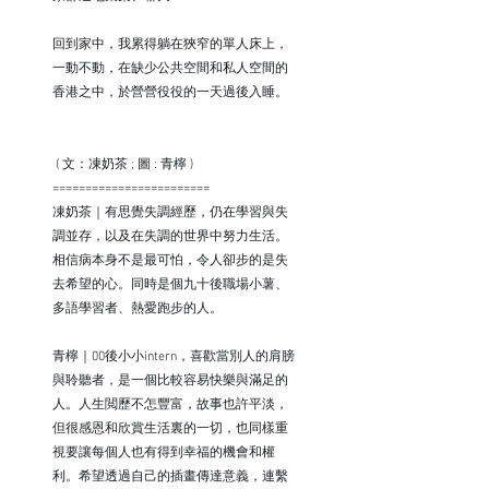
回到家中，我累得躺在狹窄的單人床上，
一動不動，在缺少公共空間和私人空間的
香港之中，於營營役役的一天過後入睡。
⠀ ⠀
 ( 文：凍奶茶 ; 圖 : 青檸 )⠀ ⠀ 
========================⠀ 
凍奶茶｜有思覺失調經歷，仍在學習與失
調並存，以及在失調的世界中努力生活。
相信病本身不是最可怕，令人卻步的是失
去希望的心。同時是個九十後職場小薯、
多語學習者、熱愛跑步的人。⠀ ⠀ ⠀ 
青檸｜00後小小intern，喜歡當別人的肩膀
與聆聽者，是一個比較容易快樂與滿足的
人。人生閲歷不怎豐富，故事也許平淡，
但很感恩和欣賞生活裏的一切，也同樣重
視要讓每個人也有得到幸福的機會和權
利。希望透過自己的插畫傳達意義，連繫