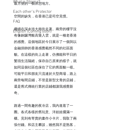
What is Stigma?
最方便的一個休憩地方。⠀ ⠀ 
Each other's Protector
空間的缺失，在香港已是司空見慣。⠀ ⠀ 
FAQ
繼續在深水埗大南街走著。兩旁的樓宇沒
English (Coming soon)
有像銅鑼灣般高聳入雲，就是一種老香港
的感覺。這個地區於今日展示了一個與以
金融掛帥的香港感覺截然不同的社區面
貌。在這樣的街上走著，仿佛能和平日的
繁瑣生活隔絕，保存自己原來的樣子，就
如同這個社區也保住了它的舊面貌一樣。
可能平日和朋友只流連於大型商場，路上
兩旁每間店鋪，不管是新型文青的店鋪，
還是舊式傳統行業的店鋪都讓我感覺新
奇。⠀ ⠀ 
路過一間有趣的夜冷店，我內進逛了一
圈。各式各樣的舊玩意、洋娃娃擺滿一
櫃。見到有寄賣的畫作小卡片，我取了兩
張付錢。和店主攀談，雖然我不是熟客，