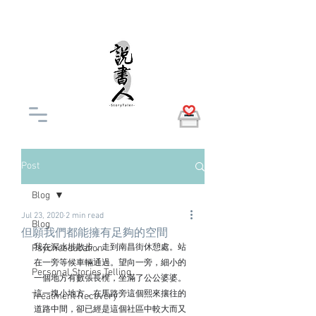
Post
Blog
Jul 23, 2020
2 min read
Blog
但願我們都能擁有足夠的空間
Psychoeducation
我在深水埗散步，走到南昌街休憩處。站
在一旁等候車輛通過。望向一旁，細小的
Personal Stories Telling
一個地方有數張長櫈，坐滿了公公婆婆。
這一塊小地方，在馬路旁這個熙來攘往的
Treatment Recovery
道路中間，卻已經是這個社區中較大而又