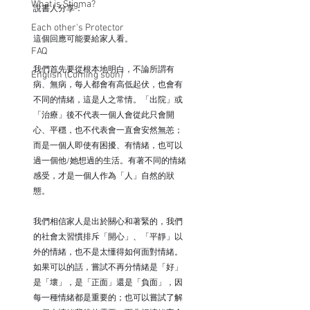
What is Stigma?
說書人分享：
Each other's Protector
這個回應可能要給家人看。
FAQ
我們首先要從根本地明白，不論所謂有
English (Coming soon)
病、無病，每人都會有高低起伏，也會有
不同的情緒，這是人之常情。「出院」或
「治療」後不代表一個人會從此只會開
心、平穩，也不代表會一直會安然無恙；
而是一個人即使有困擾、有情緒，也可以
過一個他/她想過的生活。有著不同的情緒
感受，才是一個人作為「人」自然的狀
態。
我們相信家人是出於關心和著緊的，我們
的社會太習慣排斥「開心」、「平靜」以
外的情緒，也不是太懂得如何面對情緒。
如果可以的話，嘗試不再分情緒是「好」
是「壞」，是「正面」還是「負面」，因
每一種情緒都是重要的；也可以嘗試了解